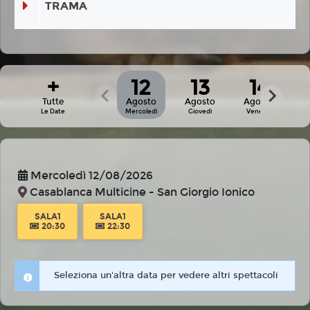
TRAMA
+
12
13
14
Tutte
Agosto
Agosto
Agosto
A
Le Date
Mercoledì
Giovedì
Venerdì
Mercoledì 12/08/2026
Casablanca Multicine - San Giorgio Ionico
SALA1
SALA1
20:30
22:30
Seleziona un'altra data per vedere altri spettacoli