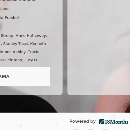
liano
id Frankel
5
 Streep, Anne Hathaway,
t, Stanley Tucci, Kenneth
imone Ashley, Tracie
or Feldman, Lucy Li...
AMA
Powered by