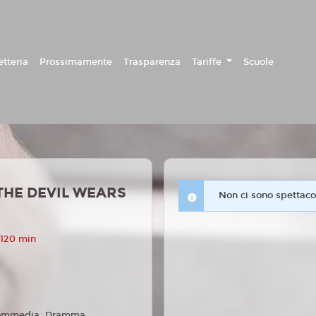
etteria
Prossimamente
Trasparenza
Tariffe
Scuole
(THE DEVIL WEARS
Non ci sono spettacol
 120 min
ommedia, Dramma