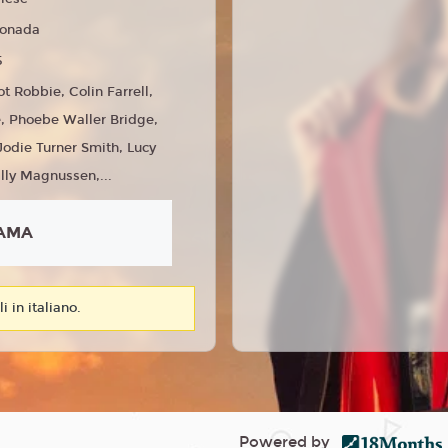
onada
5
t Robbie, Colin Farrell,
e, Phoebe Waller Bridge,
Jodie Turner Smith, Lucy
lly Magnussen,...
AMA
i in italiano.
Powered by