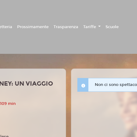
etteria
Prossimamente
Trasparenza
Tariffe
Scuole
NEY: UN VIAGGIO
Non ci sono spettacol
 109 min
glese