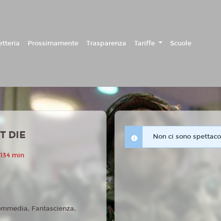
etteria
Prossimamente
Trasparenza
Tariffe
Scuole
T DIE
Non ci sono spettacol
 134 min
mmedia, Fantascienza,