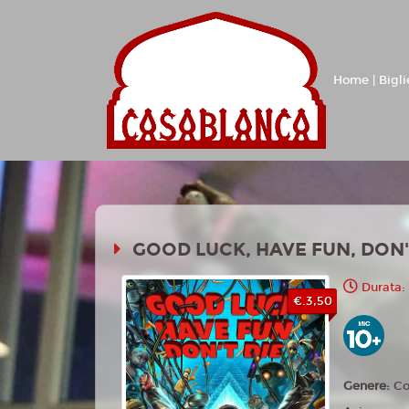
Home | Bigli
GOOD LUCK, HAVE FUN, DON'
Durata:
€.3,50
Genere:
Co