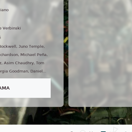
liano
e Verbinski
6
ockwell, Juno Temple,
ichardson, Michael Peña,
z, Asim Chaudhry, Tom
orgia Goodman, Daniel...
AMA