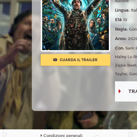
Azione
Lingua:
Ita
Età
10
Regia:
Gor
Anno:
202
Con:
Sam R
Haley Lu R
GUARDA IL TRAILER
Zazie Beet
Taylor, Ge
TR
Condizioni generali